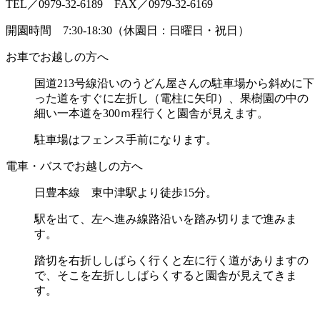
TEL／0979-32-6189 FAX／0979-32-6169
開園時間 7:30-18:30（休園日：日曜日・祝日）
お車でお越しの方へ
国道213号線沿いのうどん屋さんの駐車場から斜めに
下
った道をすぐに左折し（電柱に矢印）、
果樹園の中の
細い一本道を300ｍ程行くと園舎が見えます。
駐車場はフェンス手前になります。
電車・バスでお越しの方へ
日豊本線 東中津駅より徒歩15分。
駅を出て、左へ進み線路沿いを踏み切りまで進みま
す。
踏切を右折ししばらく行くと左に行く道がありますの
で、
そこを左折ししばらくすると園舎が見えてきま
す。