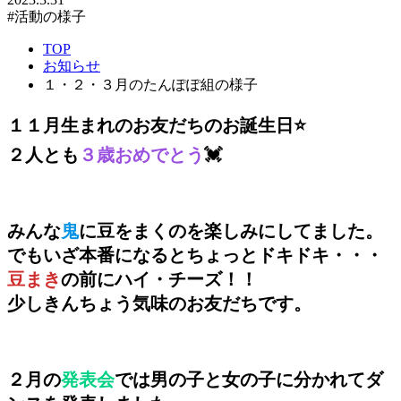
#活動の様子
TOP
お知らせ
１・２・３月のたんぽぽ組の様子
１１月生まれのお友だちのお誕生日⭐

２人とも
３歳おめでとう
💓
みんな
鬼
に豆をまくのを楽しみにしてました。

豆まき
の前にハイ・チーズ！！

少しきんちょう気味のお友だちです。
２月の
発表会
では男の子と女の子に分かれてダ