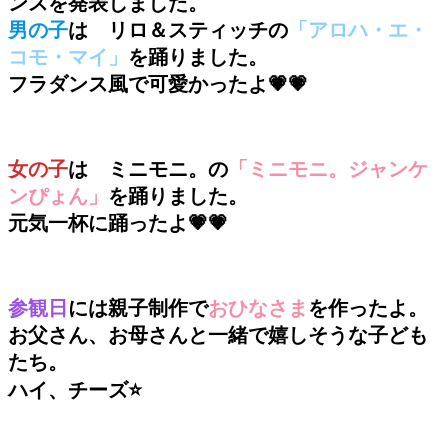
男の子
は　リロ＆スティッチの
「アロハ・エ・
コモ・マイ」
を踊りました。

フラダンス風で可愛かったよ💗💗
女の子
は　ミニモニ。の
「ミニモニ。ジャンケ
ンぴょん」
を踊りました。

元気一杯に踊ったよ💗💗
参観日
には親子制作で
おひなさま
を作ったよ。

お父さん、お母さんと一緒で嬉しそうな子ども
たち。

ハイ、チーズ⭐