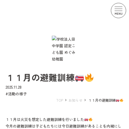
教育方針
園の特色
園舎紹介
園の概要
園のこと
１１月の避難訓練
ナーサリークラスの1日
キンダークラスの1日
年間行事
園での生活
2025.11.28
#活動の様子
TOP
お知らせ
１１月の避難訓練
子そだて応援
お知らせ
入園案内
１１月は火災を想定した避難訓練を行いました
採用情報
保護者さま専用ページ
学校評価報告書
今月の避難訓練は子どもたちには今日避難訓練があることを内緒にし