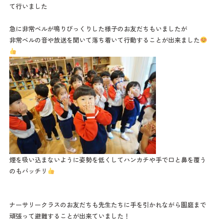
て行いました
プライバシーポリシー
急に非常ベルが鳴りびっくりした様子のお友だちもいましたが
非常ベルの音や放送を聞いて落ち着いて行動することが出来ました
グループ保育施設
アイリスこども園
お問い合わせ
お問い合わせフォームはこちら
0979-32-6189
7:30-18:30
受付時間
煙を吸い込まないように姿勢を低くしてハンカチや手で口と鼻を覆う
（日曜・祝日を除く）
のもバッチリ
ナーサリークラスのお友だちも先生たちに手を引かれながら園庭まで
頑張って避難することが出来ていました！