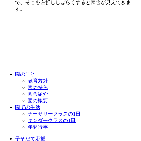
で、
そこを左折ししばらくすると園舎が見えてきま
す。
園のこと
教育方針
園の特色
園舎紹介
園の概要
園での生活
ナーサリークラスの1日
キンダークラスの1日
年間行事
子そだて応援