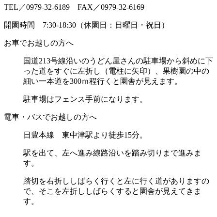
TEL／0979-32-6189 FAX／0979-32-6169
開園時間 7:30-18:30（休園日：日曜日・祝日）
お車でお越しの方へ
国道213号線沿いのうどん屋さんの駐車場から斜めに
下
った道をすぐに左折し（電柱に矢印）、
果樹園の中の
細い一本道を300ｍ程行くと園舎が見えます。
駐車場はフェンス手前になります。
電車・バスでお越しの方へ
日豊本線 東中津駅より徒歩15分。
駅を出て、左へ進み線路沿いを踏み切りまで進みま
す。
踏切を右折ししばらく行くと左に行く道がありますの
で、
そこを左折ししばらくすると園舎が見えてきま
す。