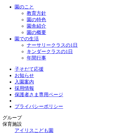
園のこと
教育方針
園の特色
園舎紹介
園の概要
園での生活
ナーサリークラスの1日
キンダークラスの1日
年間行事
子そだて応援
お知らせ
入園案内
採用情報
保護者さま専用ページ
プライバシーポリシー
グループ
保育施設
アイリスこども園